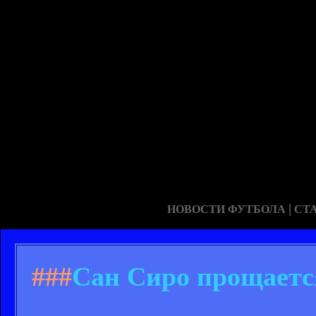
|
НОВОСТИ ФУТБОЛА
СТ
###
Сан Сиро прощаетс