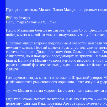
Прощание легенды Милана Паоло Мальдини с родным стадион
Getty Images
24 мая 2009, 17:58
Паоло Мальдини больше не сыграет на Сан Сиро. Вряд ли ле
победы, хотя в какой-то момент подумалось, что у Россо-нери
С первых минут встречи подопечные Анчелотти заиграли уж 
нежели у хозяев. Первый момент Рома упустила уже не треть
соотечественника Дида в ближнем бою. Дальше - больше. Гос
Анчелотти, но и по-царски восседающих не трибуне Сильви
Бриги, Вучинич) Милану удалось немного выровнять игру. Ст
реализовавший фактически выход один на один, не бездельн
Артура.
Гол случился тогда, когда его не ждали. Штрафной у ворот Ми
разбежавшегося рыжеволосого норвежца, а тот могучим удар
Тут же Милан ответил ударом Пато с лету - мяч разминулся 
Отдыхал, чтобы сыграть во втором. Именно сыграть. 22-й но
половину. Сначала Кака проверил Артура самостоятельно, но