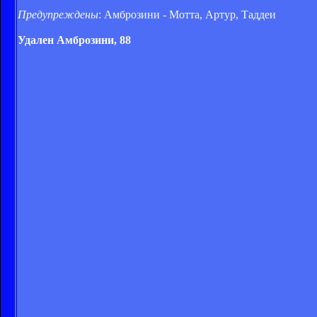
Предупреждены
: Амброзини - Мотта, Артур, Таддеи
Удален Амброзини, 88