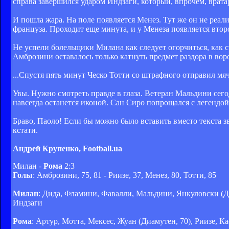
справа завершился ударом Индзаги, который, впрочем, врата
И пошла жара. На поле появляется Менез. Тут же он не реал
француза. Проходит еще минута, и у Менеза появляется второ
Не успели болельщики Милана как следует огорчиться, как сч
Амброзини оставалось только катнуть предмет раздора в воро
...Спустя пять минут Ческо Тотти со штрафного отправил мя
Увы. Нужно смотреть правде в глаза. Ветеран Мальдини сег
навсегда останется иконой. Сан Сиро попрощался с легендой 
Браво, Паоло! Если бы можно было вставить вместо текста зв
кстати.
Андрей Крупенко, Football.ua
Милан -
Рома
2:3
Голы
: Амброзини, 75, 81 - Риизе, 37, Менез, 80, Тотти, 85
Милан
: Дида, Фламини, Фавалли, Мальдини, Янкуловски (Дза
Индзаги
Рома
: Артур, Мотта, Мексес, Жуан (Диамутен, 70), Риизе, К