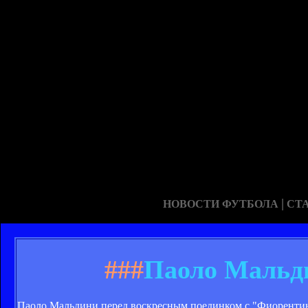
|
НОВОСТИ ФУТБОЛА
СТ
###
Паоло Мальди
Паоло Мальдини перед воскресным поединком с "Фиорентиной