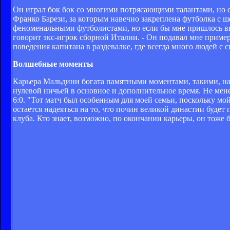
Он играл бок бок со многими потрясающими талантами, но с
Франко Барези, за которым навечно закреплена футболка с ш
феноменальными футболистами, но если бы мне пришлось выбр
говорит экс-игрок сборной Италии. - Он подавал мне пример
поведения капитана в раздевалке, где всегда много людей с
Волшебные моменты
Карьера Мальдини богата памятными моментами, такими, на
нулевой ничьей в основное и дополнительное время. Не мене
6:0. "Тот матч был особенным для моей семьи, поскольку мо
остается надеяться на то, что почин великой династии бу
клуба. Кто знает, возможно, по окончании карьеры, он тоже 