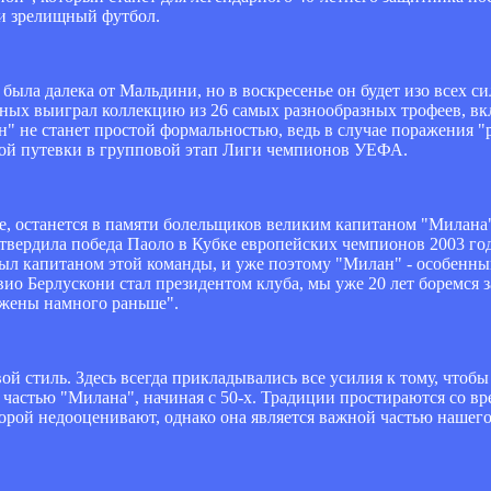
 и зрелищный футбол.
 была далека от Мальдини, но в воскресенье он будет изо всех си
рных выиграл коллекцию из 26 самых разнообразных трофеев, вкл
" не станет простой формальностью, ведь в случае поражения "
ямой путевки в групповой этап Лиги чемпионов УЕФА.
аре, останется в памяти болельщиков великим капитаном "Милан
ердила победа Паоло в Кубке европейских чемпионов 2003 года
был капитаном этой команды, и уже поэтому "Милан" - особенный
вио Берлускони стал президентом клуба, мы уже 20 лет боремся з
ожены намного раньше".
й стиль. Здесь всегда прикладывались все усилия к тому, чтобы
частью "Милана", начиная с 50-х. Традиции простираются со в
орой недооценивают, однако она является важной частью нашего