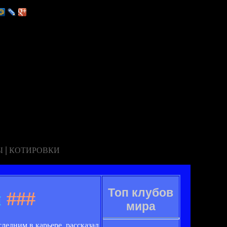
|
Ы
КОТИРОВКИ
Топ клубов
й
###
мира
едним в карьере, рассказал