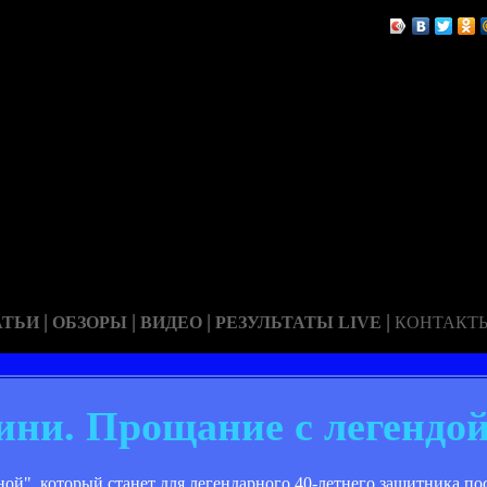
|
|
|
|
АТЬИ
ОБЗОРЫ
ВИДЕО
РЕЗУЛЬТАТЫ LIVE
КОНТАКТ
ни. Прощание с легендо
", который станет для легендарного 40-летнего защитника посл