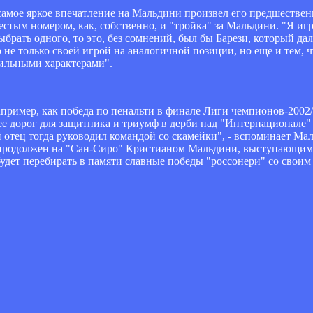
амое яркое впечатление на Мальдини произвел его предшественн
естым номером, как, собственно, и "тройка" за Мальдини. "Я иг
ать одного, то это, без сомнений, был бы Барези, который дал 
 не только своей игрой на аналогичной позиции, но еще и тем, ч
 сильными характерами".
пример, как победа по пенальти в финале Лиги чемпионов-2002
е дорог для защитника и триумф в дерби над "Интернационале" в
й отец тогда руководил командой со скамейки", - вспоминает М
дет продолжен на "Сан-Сиро" Кристианом Мальдини, выступающи
будет перебирать в памяти славные победы "россонери" со своим 