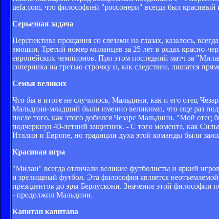
uefa.com, что философией "россонери" всегда был красивый
Серьезная задача
Перспектива прощания со слезами на глазах, казалось, всегда
эмоции. Третий номер миланцев за 25 лет в рядах красно-че
европейских чемпионов. При этом последний матч за "Милан
соперника на третью строчку и, как следствие, лишатся пр
Семья великих
Что бы в итоге не случилось, Мальдини, как и его отец Чез
Мальдини-младший были именно великими, что еще раз подтв
после того, как этого добился Чезаре Мальдини. "Мой отец 
подчеркнул 40-летний защитник. - С того момента, как Силь
Италии и Европе, но традиции духа этой команды были зал
Красивая игра
"Милан" всегда отличали великие футболисты и яркий игрово
и зрелищный футбол. Эта философия является неотъемлемой 
президентов до эры Берлускони. Значение этой философии п
- продолжил Мальдини.
Капитан капитана