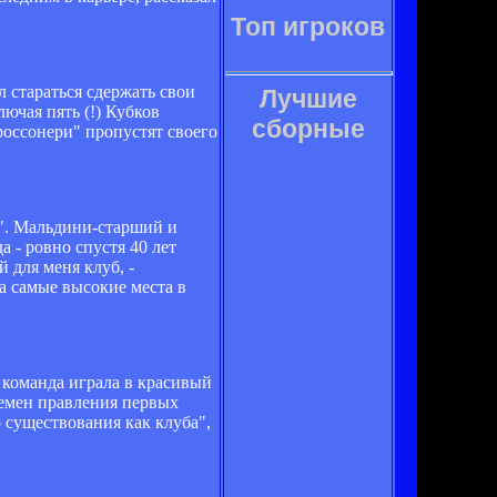
Топ игроков
л стараться сдержать свои
Лучшие
ючая пять (!) Кубков
сборные
россонери" пропустят своего
а". Мальдини-старший и
 - ровно спустя 40 лет
 для меня клуб, -
а самые высокие места в
 команда играла в красивый
ремен правления первых
 существования как клуба",