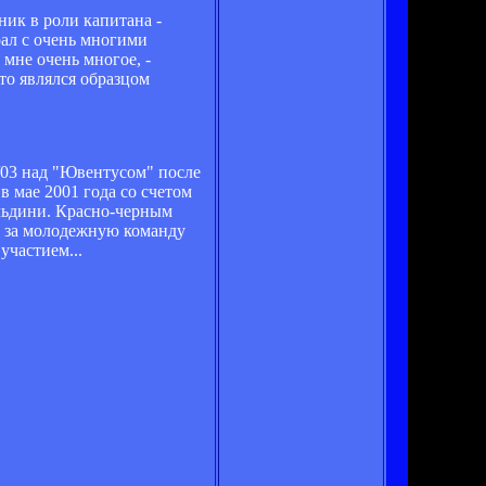
ик в роли капитана -
рал с очень многими
мне очень многое, -
то являлся образцом
/03 над "Ювентусом" после
 мае 2001 года со счетом
альдини. Красно-черным
м за молодежную команду
участием...