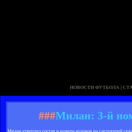
|
НОВОСТИ ФУТБОЛА
СТ
###
Милан: 3-й но
Милан утвердил состав и номера игроков на следующий сезо