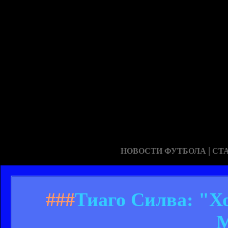
|
НОВОСТИ ФУТБОЛА
СТ
###
Тиаго Силва: "Х
М