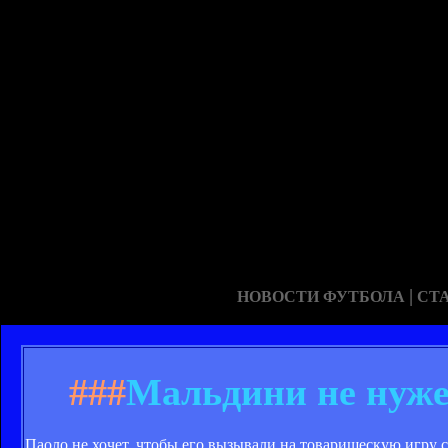
|
НОВОСТИ ФУТБОЛА
СТ
###
Мальдини не нуже
Паоло не хочет, чтобы его вызывали на товарищескую игру 